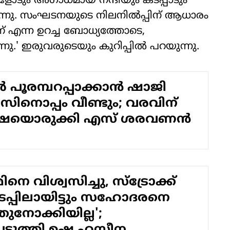
ോടും അഗാധമായ നന്ദിയും കടപ്പാടും
തുന്നു. സംഘടനയുടെ നിലനില്‍പ്പിന് ആധാരം
് എന്ന ഉറച്ച ബോധ്യത്തോടെ,
ു.' ഇരുവരുടെയും കുറിപ്പില്‍ പറയുന്നു.
്‍ പൂരമ്പറപ്പാക്കാന്‍ ഷാജി
നൊപ്പം വീണ്ടും; വരവിന്
ാഷയൊരുക്കി എസ് ശരവണന്‍
െ വിശ്വസിച്ചു, സ്‌ട്രോക്ക്
ിടപ്പിലായിട്ടും സഹോദരനെ
ുനോക്കിയില്ല';