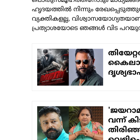
പൊതുസമൂഹത്തിനോടും മാധ്യമങ്ങള
ഹൃദയത്തില്‍ നിന്നും രേഖപ്പെടുത്
വ്യക്തികളല്ല, വിശ്വാസയോഗ്യതയാണ
പ്രത്യാശയോടെ ഞങ്ങള്‍ വിട പറയുന്ന
തിയേറ്റര
കൈലാസി
ദൃശ്യഭ
'ജയറാമിന
വന്ന് ക
തിരിഞ്ഞ