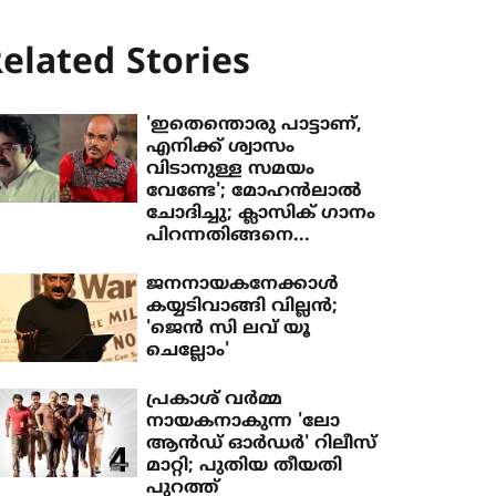
elated Stories
'ഇതെന്തൊരു പാട്ടാണ്,
എനിക്ക് ശ്വാസം
വിടാനുള്ള സമയം
വേണ്ടേ'; മോഹന്‍ലാല്‍
ചോദിച്ചു; ക്ലാസിക് ഗാനം
പിറന്നതിങ്ങനെ...
ജനനായകനേക്കാൾ
കയ്യ‌ടിവാങ്ങി വില്ലൻ;
'ജെൻ സി ലവ് യൂ
ചെല്ലോം'
പ്രകാശ് വർമ്മ
നായകനാകുന്ന 'ലോ
ആൻഡ് ഓർഡർ' റിലീസ്
മാറ്റി; പുതിയ തീയതി
പുറത്ത്