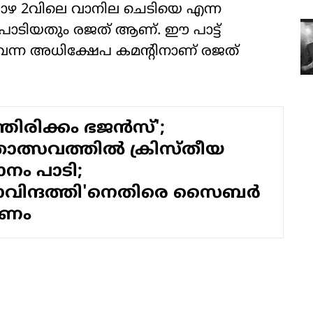
്രം വാഴ 2വിലെ വാനില ചെടിയെ എന്ന
പാടിയതും രജത് ആണ്. ഈ പാട്ട്
വന്ന അധിക്ഷേപ കമന്റിനാണ് രജത്
്തിരിക്കം ഭജന്‍സ്';
ോത്സവത്തില്‍ ക്രിസ്തീയ
ാനം പാടി;
ോവിന്ദത്തി'നെതിരെ സൈബര്‍
മണം