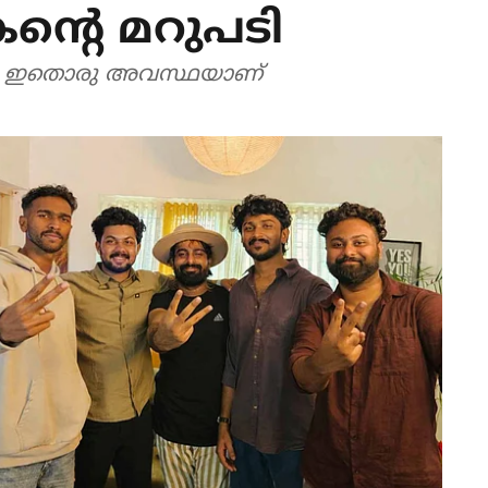
്റെ മറുപടി
്ല, ഇതൊരു അവസ്ഥയാണ്