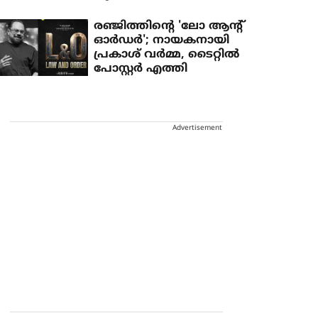
രഞ്ജിത്തിന്റെ 'ലോ ആന്റ്
ഓർഡർ'; നായകനായി
പ്രകാശ് വർമ്മ, ടൈറ്റിൽ
പോസ്റ്റർ എത്തി
Advertisement