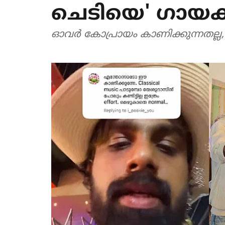
ചെടിയെ' ഗായകന
ഓവര്‍ കോപ്രായം കാണിക്കുന്നതല