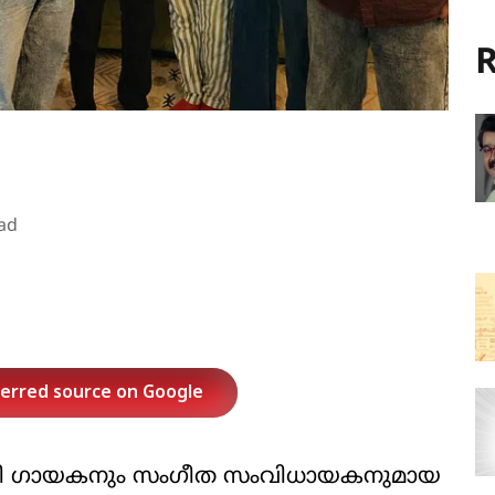
R
ad
ferred source on Google
്‍കി ഗായകനും സംഗീത സംവിധായകനുമായ