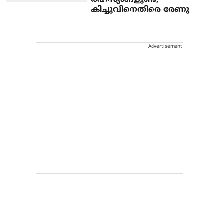
രഹസ്യങ്ങളുണ്ട്;
കിച്ചുവിനെതിരെ രേണു
Advertisement