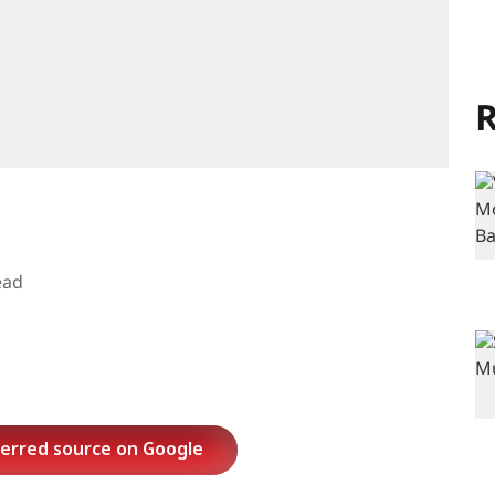
R
ead
ferred source on Google