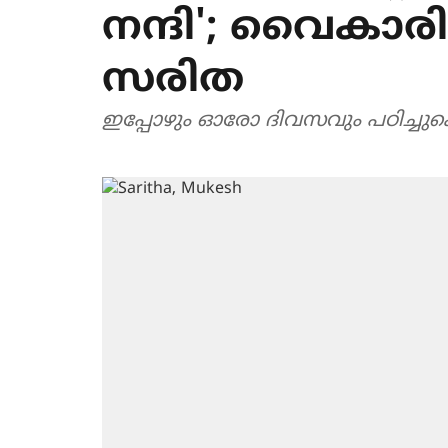
നന്ദി'; വൈകാരി
സരിത
ഇപ്പോഴും ഓരോ ദിവസവും പഠിച്ചുകൊണ