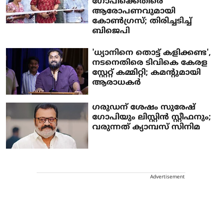
ഗോപിക്കെതിരെ
ആരോപണവുമായി
കോൺഗ്രസ്; തിരിച്ചടിച്ച്
ബിജെപി
'ധ്യാനിനെ തൊട്ട് കളിക്കണ്ട',
നടനെതിരെ ടിവികെ കേരള
സ്റ്റേറ്റ് കമ്മിറ്റി; കമന്റുമായി
ആരാധകർ
ഗരുഡന് ശേഷം സുരേഷ്
ഗോപിയും ലിസ്റ്റിന്‍ സ്റ്റീഫനും;
വരുന്നത് ക്യാമ്പസ് സിനിമ
Advertisement