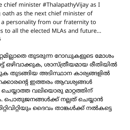
e chief minister
#ThalapathyVijay
as I
g oath as the next chief minister of
a personality from our fraternity to
s to all the elected MLAs and future…
6
ാറ്റമില്ലാതെ തുടരുന്ന റോഡുകളുടെ മോശം
ട് ഒഴിവാക്കുക, ശാസ്ത്രീയമായ രീതിയില്‍
ുക തുടങ്ങിയ അടിസ്ഥാന കാര്യങ്ങളില്‍
്കാരന്റെ ഇത്തരം ആവശ്യങ്ങള്‍
 ചെയ്യാത്ത വലിയൊരു മാറ്റത്തിന്
 പൊതുജനങ്ങള്‍ക്ക് നല്ലത് ചെയ്യാന്‍
വിറ്റിയും ദൈവം താങ്കള്‍ക്ക് നല്‍കട്ടെ