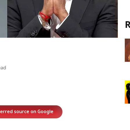
R
ead
ferred source on Google