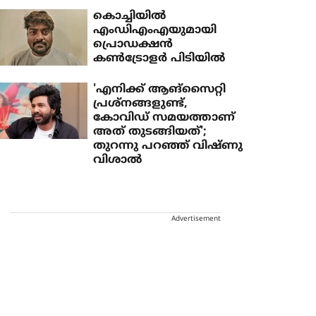
കൊച്ചിയില്‍
എംഡിഎംഎയുമായി
പ്രൊഡക്ഷന്‍
കണ്‍ട്രോളര്‍ പിടിയില്‍
'എനിക്ക് ആങ്സൈറ്റി
പ്രശ്നങ്ങളുണ്ട്,
കോവിഡ് സമയത്താണ്
അത് തുടങ്ങിയത്';
തുറന്നു പറഞ്ഞ് വിഷ്ണു
വിശാൽ
Advertisement