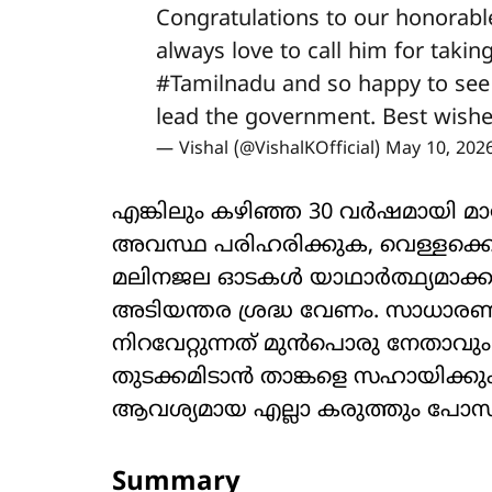
Congratulations to our honorabl
always love to call him for takin
#Tamilnadu
and so happy to see 
lead the government. Best wishe
— Vishal (@VishalKOfficial)
May 10, 202
എങ്കിലും കഴിഞ്ഞ 30 വര്‍ഷമായി മ
അവസ്ഥ പരിഹരിക്കുക, വെള്ളക്കെട്
മലിനജല ഓടകള്‍ യാഥാര്‍ത്ഥ്യമാക്ക
അടിയന്തര ശ്രദ്ധ വേണം. സാധാരണക
നിറവേറ്റുന്നത് മുന്‍പൊരു നേതാവും
തുടക്കമിടാന്‍ താങ്കളെ സഹായിക്കും.
ആവശ്യമായ എല്ലാ കരുത്തും പോസിറ്റി
Summary