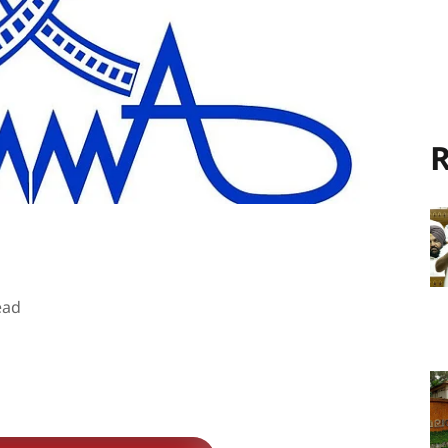
R
ead