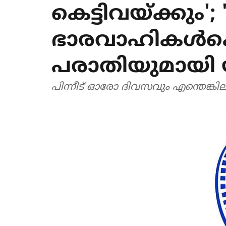
കെട്ടിവയ്ക്കും';
ഭാരവാഹികൾക്
പരാതിയുമായി
പിന്നീട് ഓരോ ദിവസവും എന്തെങ്കി