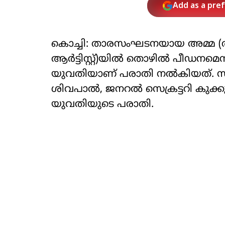
Add as a pre
കൊച്ചി: താരസംഘടനയായ അമ്മ
ആർട്ടിസ്റ്റ്)യിൽ തൊഴിൽ പീഡനമെന
യുവതിയാണ് പരാതി നൽകിയത്. സ
ശിവപാൽ, ജനറൽ സെക്രട്ടറി കുക്
യുവതിയുടെ പരാതി.