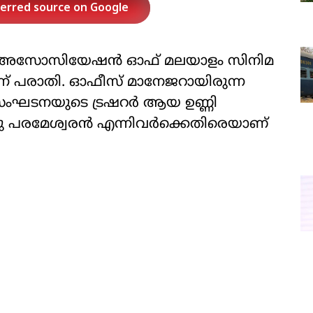
ferred source on Google
 (അസോസിയേഷൻ ഓഫ് മലയാളം സിനിമ
്ന് പരാതി. ഓഫീസ് മാനേജറായിരുന്ന
ംഘടനയുടെ ട്രഷറർ ആയ ഉണ്ണി
കു പരമേശ്വരൻ എന്നിവർക്കെതിരെയാണ്