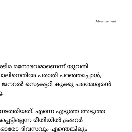
Advertisement
 അടിമ മനോഭവമാണെന്ന് യുവതി
ിവപാലിനെതിരേ പരാതി പറഞ്ഞപ്പോൾ,
ജനറൽ സെക്രട്ടറി കുക്കു പരമേശ്വരൻ
.
നടത്തിയത്. എന്നെ എടുത്ത അടുത്ത
െട്ടില്ലെന്ന രീതിയിൽ ട്രഷറർ
ീട് ഓരോ ദിവസവും എന്തെങ്കിലും