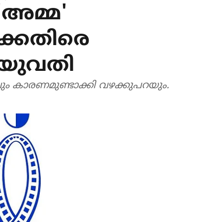
 'അമ്മ'
കെതിരെ
 യുവതി
ലും കാരണമുണ്ടാക്കി വഴക്കുപറയും.