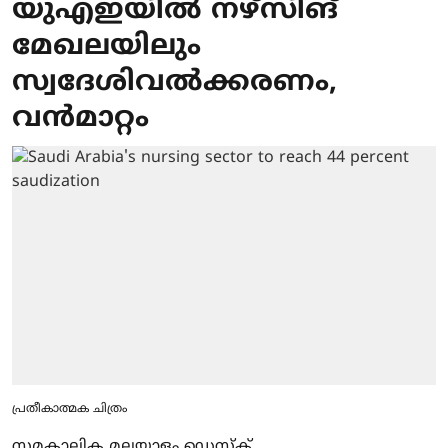
യുഎഇയില്‍ നഴ്‌സിങ്
മേഖലയിലും
സ്വദേശിവല്‍ക്കരണം,
വന്‍മാറ്റം
പ്രതീകാത്മക ചിത്രം
സമകാലിക മലയാളം ഡെസ്ക്