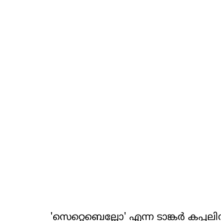
'സെറ്റെബെല്ലോ' എന്ന ടാങ്കര്‍ കപ്പ