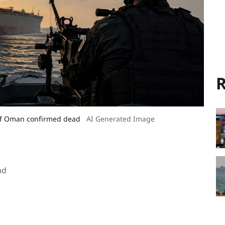
R
 off Oman confirmed dead
AI Generated Image
ad