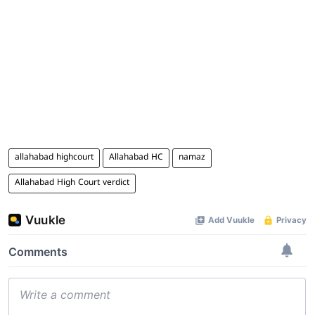
allahabad highcourt
Allahabad HC
namaz
Allahabad High Court verdict