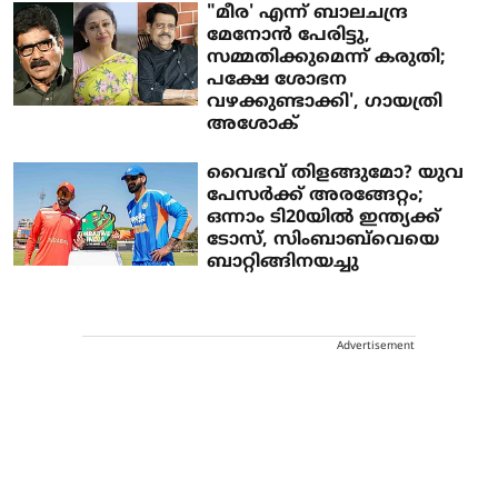
"മീര' എന്ന് ബാലചന്ദ്ര
മേനോൻ പേരിട്ടു,
സമ്മതിക്കുമെന്ന് കരുതി;
പക്ഷേ ശോഭന
വഴക്കുണ്ടാക്കി', ​ഗായത്രി
അശോക്
വൈഭവ് തിളങ്ങുമോ? യുവ
പേസര്‍ക്ക് അരങ്ങേറ്റം;
ഒന്നാം ടി20യില്‍ ഇന്ത്യക്ക്
ടോസ്, സിംബാബ്‌വെയെ
ബാറ്റിങ്ങിനയച്ചു
Advertisement