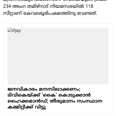
234 അംഗ തമിഴ്‌നാട് നിയമസഭയിൽ 118
സീറ്റാണ് കേവലഭൂരിപക്ഷത്തിനു വേണ്ടത്.
ജനവികാരം മനസിലാക്കണം;
ടിവികെയ്ക്ക് 'കൈ' കൊടുക്കാൻ
ഹൈക്കമാൻഡ്; തീരുമാനം സംസ്ഥാന
കമ്മിറ്റിക്ക് വിട്ടു