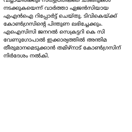
വച്ചായിരിക്കും സത്യപ്രതിജ്ഞ ചടങ്ങുകൾ
നടക്കുകയെന്ന് വാർത്താ ഏജൻസിയായ
എഎൻഐ റിപ്പോർട്ട് ചെയ്തു. ടിവികെയ്ക്ക്
കോൺ​ഗ്രസിന്റെ പിന്തുണ ലഭിച്ചേക്കും.
എഐസിസി ജനറൽ സെക്രട്ടറി കെ സി
വേണുഗോപാൽ ഇക്കാര്യത്തിൽ അന്തിമ
തീരുമാനമെടുക്കാൻ തമിഴ്‌നാട് കോൺഗ്രസിന്
നിർദേശം നൽകി.