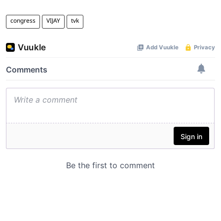
congress
VIJAY
tvk