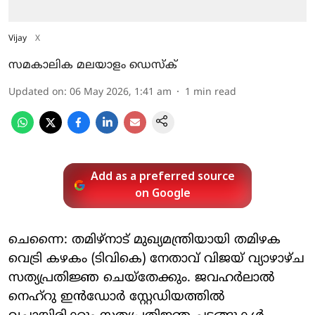
Vijay
X
സമകാലിക മലയാളം ഡെസ്ക്
Updated on
:
06 May 2026, 1:41 am
1
min read
Add as a preferred source
on Google
ചെന്നൈ: തമിഴ്നാട് മുഖ്യമന്ത്രിയായി തമിഴക
വെട്രി കഴകം (ടിവികെ) നേതാവ് വിജയ് വ്യാഴാഴ്ച
സത്യപ്രതിജ്ഞ ചെയ്തേക്കും. ജവഹർലാൽ
നെഹ്റു ഇൻഡോർ സ്റ്റേഡിയത്തിൽ