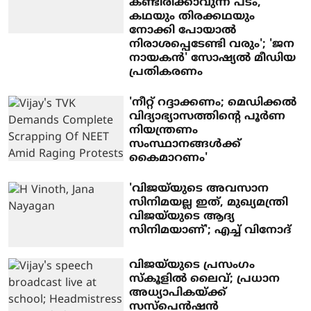
കണ്ടിരിക്കാവുന്ന പടം,
കഥയും തിരക്കഥയും
നോക്കി പോയാൽ
നിരാശപ്പെടേണ്ടി വരും'; 'ജന
നായകൻ' സോഷ്യൽ മീഡിയ
പ്രതികരണം
'നീറ്റ് റദ്ദാക്കണം; മെഡിക്കല്‍
വിദ്യാഭ്യാസത്തിന്റെ പൂര്‍ണ
നിയന്ത്രണം
സംസ്ഥാനങ്ങള്‍ക്ക്
കൈമാറണം'
'വിജയ്‌യുടെ അവസാന
സിനിമയല്ല ഇത്, മുഖ്യമന്ത്രി
വിജയ്‌യുടെ ആദ്യ
സിനിമയാണ്'; എച്ച് വിനോദ്
വിജയ്‌യുടെ പ്രസംഗം
സ്‌കൂളില്‍ ലൈവ്; പ്രധാന
അധ്യാപികയ്ക്ക്
സസ്‌പെന്‍ഷന്‍