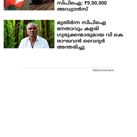
സിപിഐ; ₹9,00,000
അഡ്വാന്‍സ്
മുതിർന്ന സിപിഐ
നേതാവും കളരി
ഗുരുക്കന്മാരുമായ വി കെ
രാഘവൻ വൈദ്യർ
അന്തരിച്ചു
Advertisement