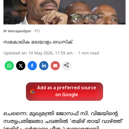
M Veerapandyan
PTI
സമകാലിക മലയാളം ഡെസ്ക്
Updated on
:
10 May 2026, 11:59 am
1
min read
Add as a preferred source
on Google
ചെന്നൈ: മുഖ്യമന്ത്രി ജോസഫ് സി. വിജയിന്റെ
സത്യപ്രതിജ്ഞാ ചടങ്ങിൽ 'തമിഴ് തായ് വാഴ്ത്ത്'