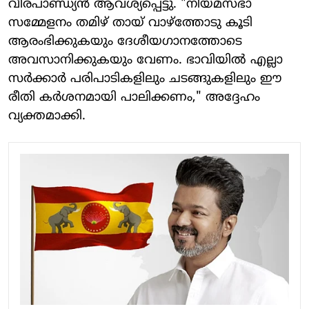
വീരപാണ്ഡ്യൻ ആവശ്യപ്പെട്ടു. "നിയമസഭാ
സമ്മേളനം തമിഴ് തായ് വാഴ്ത്തോടു കൂടി
ആരംഭിക്കുകയും ദേശീയഗാനത്തോടെ
അവസാനിക്കുകയും വേണം. ഭാവിയിൽ എല്ലാ
സർക്കാർ പരിപാടികളിലും ചടങ്ങുകളിലും ഈ
രീതി കർശനമായി പാലിക്കണം," അദ്ദേഹം
വ്യക്തമാക്കി.