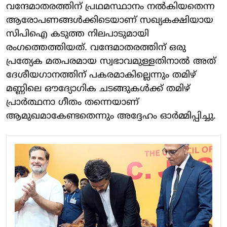
വന്ദേമാതരത്തിന് പ്രഥമസ്ഥാനം നൽകിയതെന്ന
ആരോപണങ്ങൾക്കിടെയാണ് സഖ്യകക്ഷിയായ
സിപിഐ കടുത്ത നിലപാടുമായി
രംഗത്തെത്തിയത്. വന്ദേമാതരത്തിന് ഒരു
പ്രത്യേക മതപരമായ സ്വഭാവമുള്ളതിനാൽ അത്
ദേശീയഗാനത്തിന് പകരമാകില്ലെന്നും തമിഴ്
മണ്ണിലെ ഔദ്യോഗിക ചടങ്ങുകൾക്ക് തമിഴ്
പ്രാർത്ഥനാ ഗീതം തന്നെയാണ്
ആമുഖമാകേണ്ടതെന്നും അദ്ദേഹം ഓർമ്മിപ്പിച്ചു.