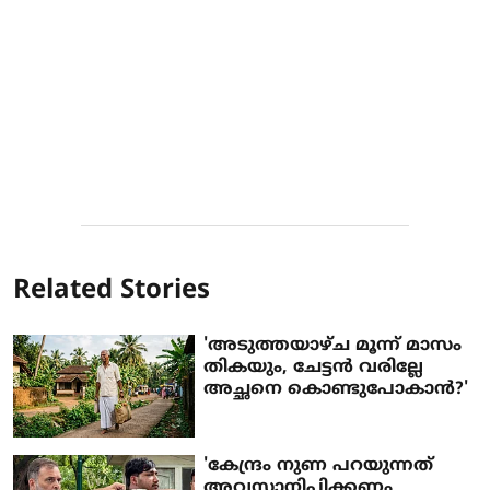
Related Stories
'അടുത്തയാഴ്ച മൂന്ന് മാസം
തികയും, ചേട്ടന്‍ വരില്ലേ
അച്ഛനെ കൊണ്ടുപോകാന്‍?'
'കേന്ദ്രം നുണ പറയുന്നത്
അവസാനിപ്പിക്കണം,