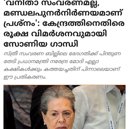
'വനിതാ സംവരണമല്ല,
മണ്ഡലപുനര്‍നിര്‍ണയമാണ്
പ്രശ്‌നം': കേന്ദ്രത്തിനെതിരെ
രൂക്ഷ വിമര്‍ശനവുമായി
സോണിയ ഗാന്ധി
സ്ത്രീ സംവരണ ബില്ലിലെ ഭേദഗതിക്ക് പിന്തുണ
തേടി പ്രധാനമന്ത്രി നരേന്ദ്ര മോദി എല്ലാ
കക്ഷികള്‍ക്കും കത്തയച്ചതിന് പിന്നാലെയാണ്
ഈ പ്രതികരണം.