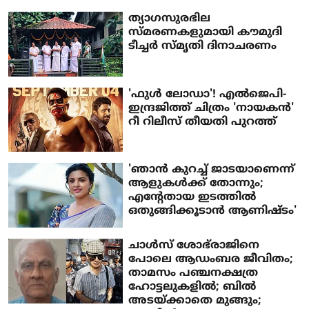
ത്യാഗസുരഭില
സ്മരണകളുമായി കൗമുദി
ടീച്ചർ സ്‌മൃതി ദിനാചരണം
'ഫുൾ ലോഡാ'! എൽജെപി-
ഇന്ദ്രജിത്ത് ചിത്രം 'നായകൻ'
റീ റിലീസ് തീയതി പുറത്ത്
'ഞാൻ കുറച്ച് ജാടയാണെന്ന്
ആളുകൾക്ക് തോന്നും;
എന്റേതായ ഇടത്തിൽ
ഒതുങ്ങിക്കൂടാൻ ആണിഷ്ടം'
ചാള്‍സ് ശോഭ്‌രാജിനെ
പോലെ ആഡംബര ജീവിതം;
താമസം പഞ്ചനക്ഷത്ര
ഹോട്ടലുകളില്‍; ബില്‍
അടയ്ക്കാതെ മുങ്ങും;