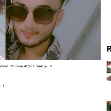
R
yboy' Persona After Breakup
X
ad