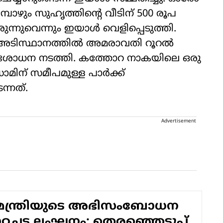
ോഴും സുഹൃത്തിന്റെ വീടിന് 500 രൂപ
്നുവെന്നും ഇയാള്‍ വെളിപ്പെടുത്തി.
അടിസ്ഥാനത്തില്‍ അമരാവതി റൂറല്‍
രിശോധന നടത്തി. കത്തോറ നാകയിലെ ഒരു
മിന് സമീപമുള്ള പാര്‍ക്ക്
്നത്.
Advertisement
നമന്ത്രിയുടെ അഭിസംബോധന
്റച്ചട്ട ലംഘനം; തെരഞ്ഞെടുപ്പ്