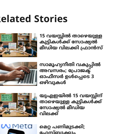
elated Stories
15 വയസ്സിൽ താഴെയുള്ള
കുട്ടികൾക്ക് സോഷ്യൽ
മീഡിയ വിലക്കി ഫ്രാൻസ്
സാമൂഹ്യനീതി വകുപ്പിൽ
അവസരം; പ്രോജക്ട്
ഓഫീസർ ഉൾപ്പെടെ 3
ഒഴിവുകൾ
യുഎഇയില്‍ 15 വയസ്സിന്
താഴെയുള്ള കുട്ടികള്‍ക്ക്
സോഷ്യല്‍ മീഡിയ
വിലക്ക്
മെറ്റ പണിമുടക്കി;
ഫേസ്ബുക്കും