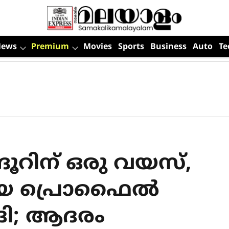
News
Premium
Movies
Sports
Business
Auto
Te
്ദൂറിന് ഒരു വയസ്,
യ പ്രൊഫൈല്‍
ോദി; ആദരം