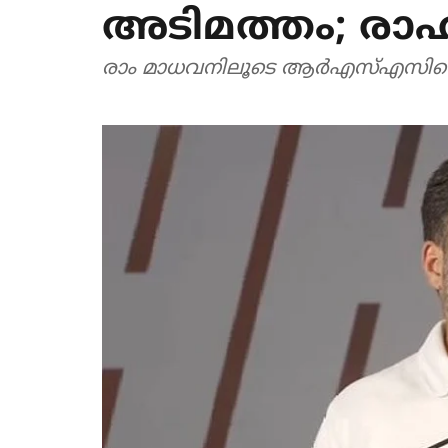
അടിമത്തം; രാഹു