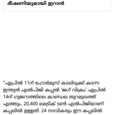
ഭീഷണിയുമായി ഇറാൻ
“ഏപ്രിൽ 11ന് ഹോർമുസ് കടലിടുക്ക് കടന്ന
ഇന്ത്യൻ എൽപിജി കപ്പൽ ‘ജഗ് വിക്രം’ ഏപ്രിൽ
14ന് ഗുജറാത്തിലെ കാണ്ഡല തുറമുഖത്ത്
എത്തും. 20,400 മെട്രിക് ടൺ എൽപിജിയാണ്
കപ്പലിൽ ഉള്ളത്. 24 നാവികരും ഈ കപ്പലിൽ