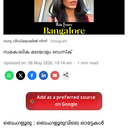
സന്യ വീഡിയോയില്‍ നിന്ന്‌
Instagram
സമകാലിക മലയാളം ഡെസ്ക്
Updated on
:
06 May 2026, 10:14 am
1
min read
Add as a preferred source
on Google
ബെംഗളൂരു : ബെംഗളൂരുവിലെ ഓട്ടേകള്‍