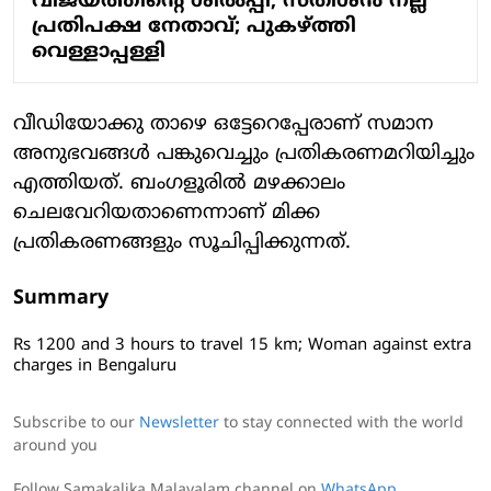
വിജയത്തിന്റെ ശില്‍പ്പി, സതീശന്‍ നല്ല
പ്രതിപക്ഷ നേതാവ്; പുകഴ്ത്തി
വെള്ളാപ്പള്ളി
വീഡിയോക്കു താഴെ ഒട്ടേറെപ്പേരാണ് സമാന
അനുഭവങ്ങള്‍ പങ്കുവെച്ചും പ്രതികരണമറിയിച്ചും
എത്തിയത്. ബംഗളൂരില്‍ മഴക്കാലം
ചെലവേറിയതാണെന്നാണ് മിക്ക
പ്രതികരണങ്ങളും സൂചിപ്പിക്കുന്നത്.
Summary
Rs 1200 and 3 hours to travel 15 km; Woman against extra
charges in Bengaluru
Subscribe to our
Newsletter
to stay connected with the world
around you
Follow Samakalika Malayalam channel on
WhatsApp