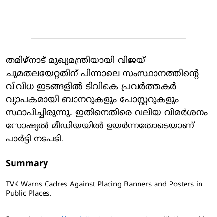
തമിഴ്‌നാട് മുഖ്യമന്ത്രിയായി വിജയ്
ചുമതലയേറ്റതിന് പിന്നാലെ സംസ്ഥാനത്തിന്റെ
വിവിധ ഇടങ്ങളിൽ ടിവികെ പ്രവർത്തകർ
വ്യാപകമായി ബാനറുകളും പോസ്റ്ററുകളും
സ്ഥാപിച്ചിരുന്നു. ഇതിനെതിരെ വലിയ വിമർശനം
സോഷ്യൽ മീഡിയയിൽ ഉയർന്നതോടെയാണ്
പാർട്ടി നടപടി.
Summary
TVK Warns Cadres Against Placing Banners and Posters in
Public Places.