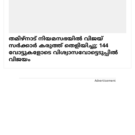
തമിഴ്‌നാട് നിയമസഭയിൽ വിജയ്
സർക്കാർ കരുത്ത് തെളിയിച്ചു; 144
വോട്ടുകളോടെ വിശ്വാസവോട്ടെടുപ്പിൽ
വിജയം
Advertisement