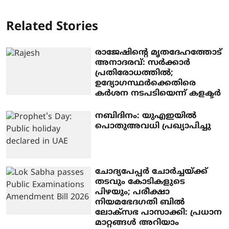
Related Stories
രാജേഷിന്റെ മൃതദേഹത്തോട്
അനാദരവ്: സർക്കാർ
പ്രതിരോധത്തിൽ;
ഉദ്യോഗസ്ഥർക്കെതിരെ
കർശന നടപടിയെന്ന് കളക്ടർ
നബിദിനം: യുഎഇയില്‍
പൊതുഅവധി പ്രഖ്യാപിച്ചു
ചോദ്യപേപ്പർ ചോർച്ചയ്ക്ക്
തടവും കോടികളുടെ
പിഴയും; പരീക്ഷാ
നിയമഭേദഗതി ബിൽ
ലോക്‌സഭ പാസാക്കി: പ്രധാന
മാറ്റങ്ങൾ അറിയാം