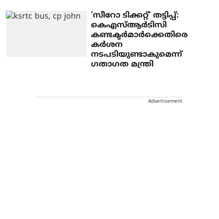
'സീറോ ടിക്കറ്റ്' തട്ടിപ്പ്:
കെഎസ്ആർടിസി
കണ്ടക്ടർമാർക്കെതിരെ
കർശന
നടപടിയുണ്ടാകുമെന്ന്
ഗതാഗത മന്ത്രി
Advertisement