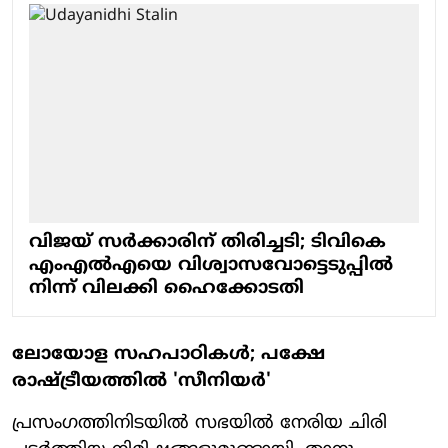
വിജയ് സർക്കാരിന് തിരിച്ചടി; ടിവികെ
എംഎൽഎയെ വിശ്വാസവോട്ടെടുപ്പിൽ
നിന്ന് വിലക്കി ഹൈക്കോടതി
ലോയോള സഹപാഠികൾ; പക്ഷേ
രാഷ്ട്രീയത്തിൽ 'സീനിയർ'
പ്രസംഗത്തിനിടയിൽ സഭയിൽ നേരിയ ചിരി