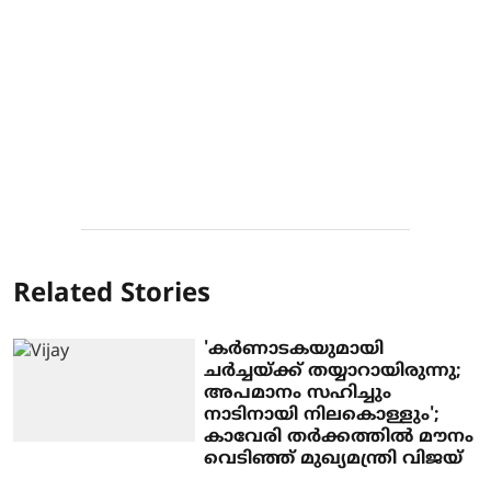
Related Stories
'കർണാടകയുമായി
ചർച്ചയ്ക്ക് തയ്യാറായിരുന്നു;
അപമാനം സഹിച്ചും
നാടിനായി നിലകൊള്ളും';
കാവേരി തർക്കത്തിൽ മൗനം
വെടിഞ്ഞ് മുഖ്യമന്ത്രി വിജയ്