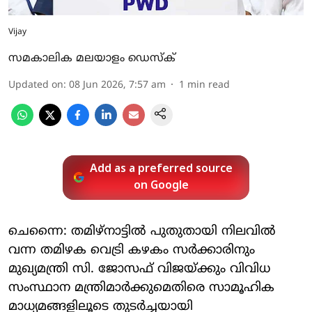
Vijay
സമകാലിക മലയാളം ഡെസ്ക്
Updated on
:
08 Jun 2026, 7:57 am
1
min read
Add as a preferred source
on Google
ചെന്നൈ: തമിഴ്‌നാട്ടിൽ പുതുതായി നിലവിൽ
വന്ന തമിഴക വെട്രി കഴകം സർക്കാരിനും
മുഖ്യമന്ത്രി സി. ജോസഫ് വിജയ്‌ക്കും വിവിധ
സംസ്ഥാന മന്ത്രിമാർക്കുമെതിരെ സാമൂഹിക
മാധ്യമങ്ങളിലൂടെ തുടർച്ചയായി