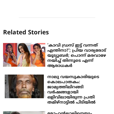
Related Stories
'കാവി ഡ്രസ് ഇട്ട് വന്നത്
എന്തിനാ?'; പ്രിയ വാര്യരോട്
യൂട്യൂബർ; പൊന്ന് മരവാഴേ
നയിച്ച് തിന്നൂടെ എന്ന്
ആരാധകര്‍
നാലു വയസുകാരിയുടെ
കൊലപാതകം:
ജാമ്യത്തിലിറങ്ങി
വർഷങ്ങളായി
ഒളിവിലായിരുന്ന പ്രതി
തമിഴ്‌നാട്ടിൽ പിടിയിൽ
മോഹൻലാലിനെയും