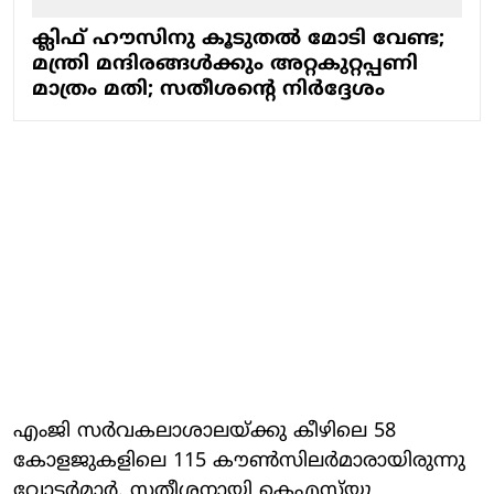
ക്ലിഫ് ഹൗസിനു കൂടുതൽ മോടി വേണ്ട;
മന്ത്രി മന്ദിരങ്ങൾക്കും അറ്റകുറ്റപ്പണി
മാത്രം മതി; സതീശന്റെ നിർദ്ദേശം
എംജി സര്‍വകലാശാലയ്ക്കു കീഴിലെ 58
കോളജുകളിലെ 115 കൗണ്‍സിലര്‍മാരായിരുന്നു
വോട്ടര്‍മാര്‍. സതീശനായി കെഎസ്‌യു