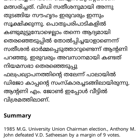
മത്സരിച്ചത്. വിഡി സതീശനുമായി അന്നു
തുടങ്ങിയ സൗഹൃദം ഇരുവരും ഇന്നും
സൂക്ഷിക്കുന്നു. പൊതുപരിപാടികളില്‍
കണ്ടുമുട്ടുമ്പോഴെല്ലാം തന്നെ ആദ്യമായി
തെരഞ്ഞെടുപ്പില്‍ തോല്‍പ്പിച്ചയാളാണെന്ന്
സതീശന്‍ ഓര്‍മ്മപ്പെടുത്താറുണ്ടെന്ന് ആന്റണി
പറഞ്ഞു. ഇരുവരും അവസാനമായി കണ്ടത്
നിയമസഭാ തെരഞ്ഞെടുപ്പു
ഫലപ്രഖ്യാപനത്തിന്റെ തലേന്ന് പാലായില്‍
ഡിജോ കാപ്പന്റെ സംസ്‌കാരച്ചടങ്ങിലായിരുന്നു.
ആന്റണി എം. ജോണ്‍ ഇപ്പോള്‍ വീട്ടില്‍
വിശ്രമത്തിലാണ്.
Summary
1985 M.G. University Union Chairman election., Anthony M.
John defeated V.D. Satheesan by a margin of 9 votes.