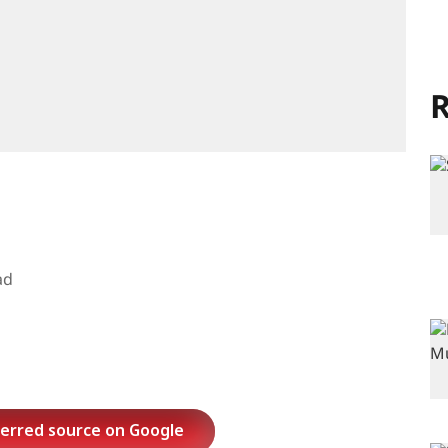
R
ad
ferred source on Google