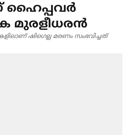
് ഹൈപ്പവര്‍
ി കെ മുരളീധരന്‍
ല്ലകളിലാണ് ഷിഗെല്ല മരണം സംഭവിച്ചത്