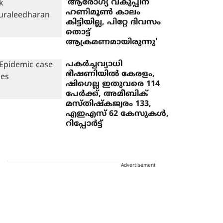
'ആരോഗ്യ വകുപ്പിന്
ഹണിമൂണ്‍ കാലം
കിട്ടിയില്ല, പിറ്റേ ദിവസം
തൊട്ട്
ആക്രമണമായിരുന്നു'
പകര്‍ച്ചവ്യാധി
ഭീഷണിയില്‍ കേരളം,
ഷിഗെല്ല ഇതുവരെ 114
പേർക്ക്, അമീബിക്
മസ്തിഷ്‌കജ്വരം 133,
എഇഎസ് 62 കേസുകള്‍,
റിപ്പോര്‍ട്ട്
Advertisement