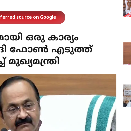
eferred source on Google
മായി ഒരു കാര്യം
ി ഫോണ്‍ എടുത്ത്
 മുഖ്യമന്ത്രി