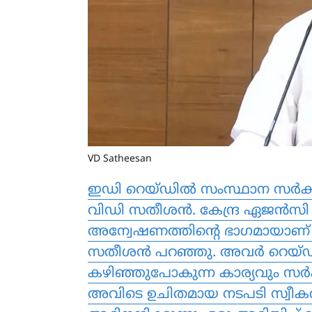
VD Satheesan
ഇഡി റെയ്ഡില്‍ സംസ്ഥാന സര്‍ക്കാര
വിഡി സതീശന്‍. കേന്ദ്ര ഏജന്‍സി 
അന്വേഷണത്തിന്റെ ഭാഗമായാണ് അവ
സതീശന്‍ പറഞ്ഞു. അവര്‍ റെയ്ഡ്
കഴിഞ്ഞുപോകുന്ന കാര്യവും സര്‍ക്ക
അവിടെ ഉചിതമായ നടപടി സ്വീകരിച്