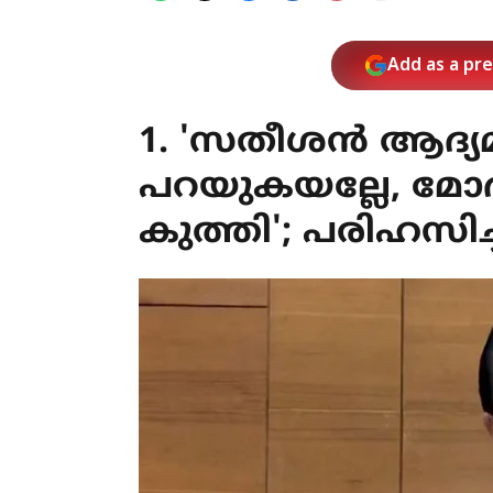
Add as a pr
1. 'സതീശന്‍ ആദ്യ
പറയുകയല്ലേ, മോദ
കുത്തി'; പരിഹസിച്ച്