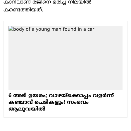
കാറിലാണ് രജിനെ മരിച്ച നിലയിൽ
കണ്ടെത്തിയത്.
6 അടി ഉയരം; വാഴയ്ക്കൊപ്പം വളർന്ന്
കഞ്ചാവ് ചെടികളും! സംഭവം
ആലുവയിൽ