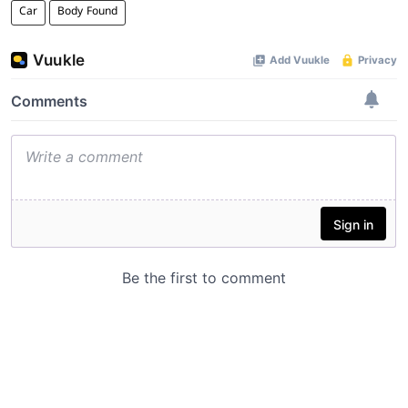
Car
Body Found