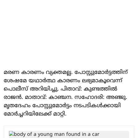
മരണ കാരണം വ്യക്തമല്ല. പോസ്റ്റുമോർട്ടത്തിന്
ശേഷമേ യഥാർത്ഥ കാരണം ലഭ്യമാകൂവെന്ന്
പൊലീസ് അറിയിച്ചു. പിതാവ്: കുണ്ടത്തിൽ
രാജൻ. മാതാവ്: കാഞ്ചന. സഹോദരി: അഞ്ജു.
മൃതദേഹം പോസ്റ്റുമോർട്ടം നടപടികൾക്കായി
മോർച്ചറിയിലേക്ക് മാറ്റി.