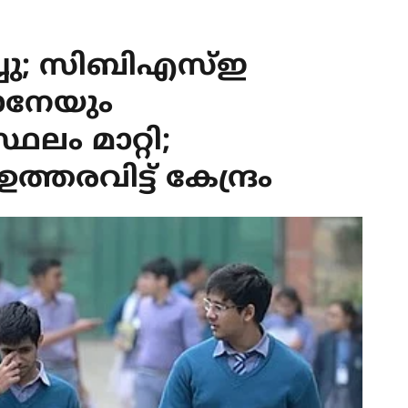
ിച്ചു; സിബിഎസ്ഇ
നേയും
ഥലം മാറ്റി;
തരവിട്ട് കേന്ദ്രം