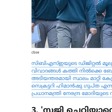
cbse
സിബിഎസ്‍ഇയുടെ ഡിജിറ്റൽ മൂല്
വിവാദങ്ങൾ കത്തി നിൽക്കെ ബ
അടിയന്തരമായി സ്ഥലം മാറ്റി കേ
സെക്രട്ടറി ഹിമാൻഷു ​ഗുപ്ത എന്
പ്രധാനമന്ത്രി നേരന്ദ്ര മോദിയുടെ
3. 'സജി ചെറിയാന്റെ