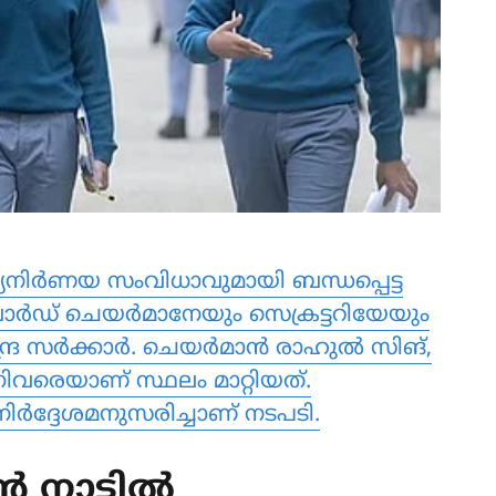
യനിർണയ സംവിധാവുമായി ബന്ധപ്പെട്ട
ോർഡ് ചെയർമാനേയും സെക്രട്ടറിയേയും
ന്ദ്ര സർക്കാർ. ചെയർമാൻ രാഹുൽ സിങ്,
നിവരെയാണ് സ്ഥലം മാറ്റിയത്.
 നിർദ്ദേശമനുസരിച്ചാണ് നടപടി.
 നാട്ടില്‍