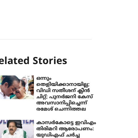
elated Stories
ഒന്നും
തെളിയിക്കാനായില്ല;
വിഡി സതീശന് ക്ലീന്‍
ചിറ്റ്; പുനര്‍ജനി കേസ്
അവസാനിപ്പിച്ചെന്ന്
രമേശ് ചെന്നിത്തല
കാസർകോട്ടെ ഇവിഎം
തിരിമറി ആരോപണം:
യുഡിഎഫ് ചർച്ച