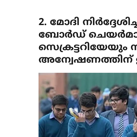
2. മോദി നിർദ്ദേശ
ബോർഡ് ചെയർമാ
സെക്രട്ടറിയേയും സ്
അന്വേഷണത്തിന് ഉത്