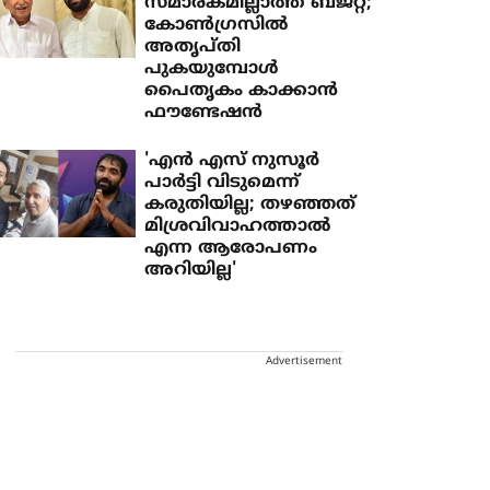
സ്മാരകമില്ലാത്ത ബജറ്റ്;
കോൺഗ്രസിൽ
അതൃപ്തി
പുകയുമ്പോൾ
പൈതൃകം കാക്കാൻ
ഫൗണ്ടേഷൻ
'എന്‍ എസ് നുസൂര്‍
പാര്‍ട്ടി വിടുമെന്ന്
കരുതിയില്ല; തഴഞ്ഞത്
മിശ്രവിവാഹത്താല്‍
എന്ന ആരോപണം
അറിയില്ല'
Advertisement