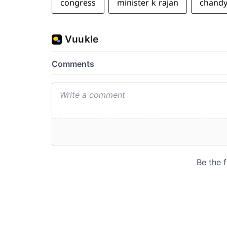
congress
minister k rajan
chand