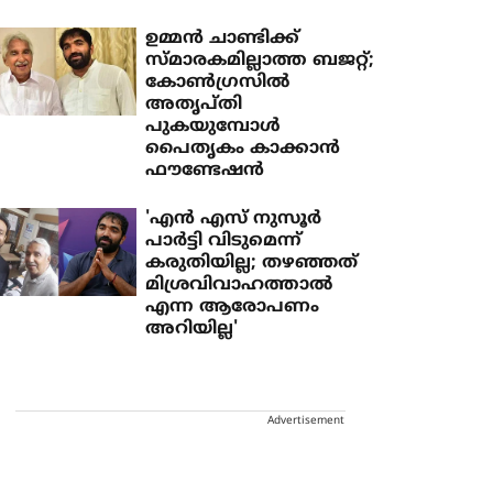
ഉമ്മൻ ചാണ്ടിക്ക്
സ്മാരകമില്ലാത്ത ബജറ്റ്;
കോൺഗ്രസിൽ
അതൃപ്തി
പുകയുമ്പോൾ
പൈതൃകം കാക്കാൻ
ഫൗണ്ടേഷൻ
'എന്‍ എസ് നുസൂര്‍
പാര്‍ട്ടി വിടുമെന്ന്
കരുതിയില്ല; തഴഞ്ഞത്
മിശ്രവിവാഹത്താല്‍
എന്ന ആരോപണം
അറിയില്ല'
Advertisement