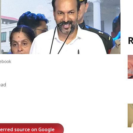
R
cebook
ead
ferred source on Google