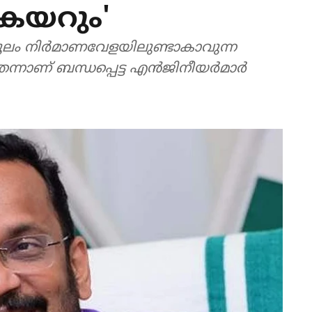
കയറും'
ൂലം നിര്‍മാണവേളയിലുണ്ടാകാവുന്ന
ാണ് ബന്ധപ്പെട്ട എന്‍ജിനീയര്‍മാര്‍