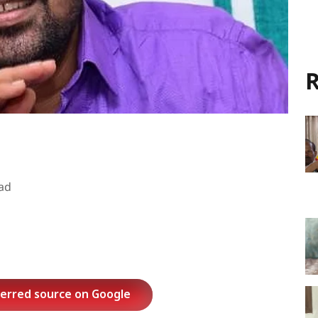
R
ad
ferred source on Google