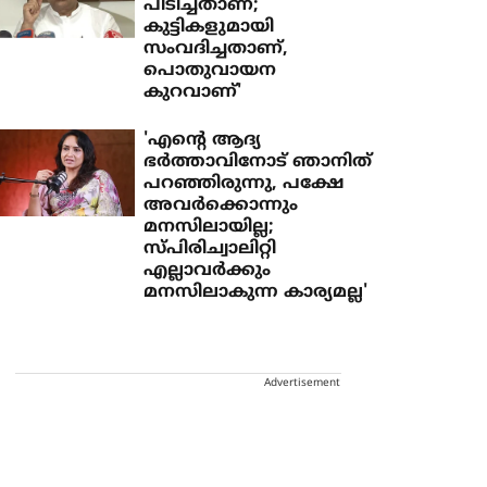
പിടിച്ചതാണ്;
കുട്ടികളുമായി
സംവദിച്ചതാണ്,
പൊതുവായന
കുറവാണ്'
'എന്റെ ആദ്യ
ഭർത്താവിനോട് ഞാനിത്
പറഞ്ഞിരുന്നു, പക്ഷേ
അവർക്കൊന്നും
മനസിലായില്ല;
സ്പിരിച്വാലിറ്റി
എല്ലാവർക്കും
മനസിലാകുന്ന കാര്യമല്ല'
Advertisement