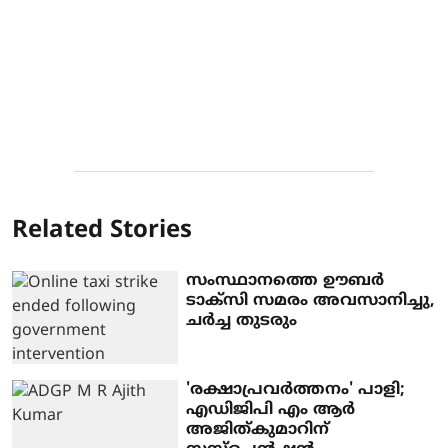
Related Stories
സംസ്ഥാനത്തെ ഊബര്‍
ടാക്‌സി സമരം അവസാനിച്ചു,
ചര്‍ച്ച തുടരും
'രക്ഷാപ്രവർത്തനം' പാളി;
എഡിജിപി എം ആർ
അജിത്കുമാറിന്