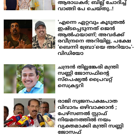
ആരാധകര്‍; ബില്ല് ചോദിച്ച്
വാങ്ങി പേ ചെയ്തു..!
'എന്നെ ഏറ്റവും കൂടുതൽ‌
ഇഷ്ടപ്പെടുന്നത് ജെൻ
ആൽഫയാണ്; അവർക്ക്
രവീന്ദ്രനെ അറിയില്ല, പക്ഷേ
'ബെന്നി ബ്രോ'യെ അറിയാം'-
വിഡിയോ
ചന്ദ്രൻ തില്ലങ്കേരി മന്ത്രി
സണ്ണി ജോസഫിൻ്റെ
സ്പെഷ്യൽ പ്രൈവറ്റ്
സെക്രട്ടറി
രാജി സ്വജനപക്ഷപാത
വിവാദം ഒഴിവാക്കാൻ ;
പേഴ്സണൽ സ്റ്റാഫ്
നിയമനത്തിൽ നയം
വ്യക്തമാക്കി മന്ത്രി സണ്ണി
ജോസഫ്