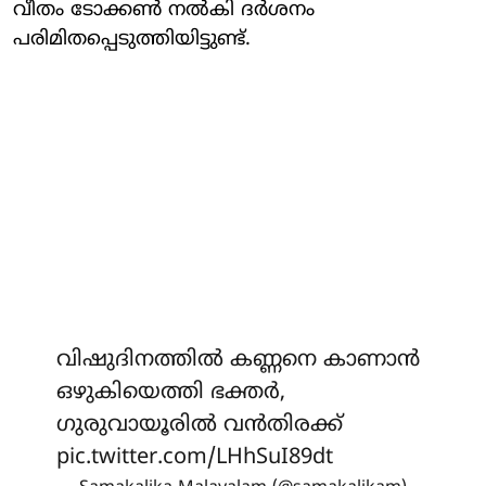
വീതം ടോക്കണ്‍ നല്‍കി ദര്‍ശനം
പരിമിതപ്പെടുത്തിയിട്ടുണ്ട്.
വിഷുദിനത്തിൽ കണ്ണനെ കാണാന്‍
ഒഴുകിയെത്തി ഭക്തര്‍,
ഗുരുവായൂരില്‍ വന്‍തിരക്ക്
pic.twitter.com/LHhSuI89dt