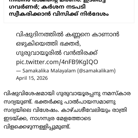
നിതിന്‍ രാജിന്റെ മരണം: ഇടപെട്ട്
ഗവര്‍ണര്‍; കര്‍ശന നടപടി
സ്വീകരിക്കാന്‍ വിസിക്ക് നിര്‍ദേശം
വിഷുദിനത്തിൽ കണ്ണനെ കാണാന്‍
ഒഴുകിയെത്തി ഭക്തര്‍,
ഗുരുവായൂരില്‍ വന്‍തിരക്ക്
pic.twitter.com/4nFB9KgIQO
— Samakalika Malayalam (@samakalikam)
April 15, 2026
വിഷുവിശേഷമായി ഗുരുവായൂരപ്പനു നമസ്‌കാര
സദ്യയുണ്ട്. ഭക്തര്‍ക്കു പാല്‍പായസമാണു
സദ്യയിലെ വിശേഷം. കാഴ്ചശീവേലിയും രാത്രി
ഇടയ്ക്ക, നാഗസ്വര മേളത്തോടെ
വിളക്കെഴുന്നള്ളിപ്പുമുണ്ട്.