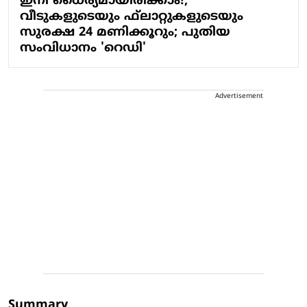
ഇനി ധൈര്യമായിരിക്കാം!;
വീടുകളുടെയും ഫ്‌ലാറ്റുകളുടെയും
സുരക്ഷ 24 മണിക്കൂറും; പുതിയ
സംവിധാനം 'റെഡി'
Advertisement
Summary