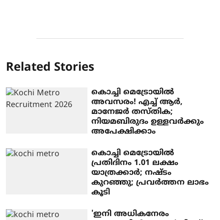
Related Stories
കൊച്ചി മെട്രോയിൽ
അവസരം! എച്ച് ആർ,
മാനേജർ തസ്തിക;
നിയമബിരുദം ഉള്ളവർക്കും
അപേക്ഷിക്കാം
കൊച്ചി മെട്രോയില്‍
പ്രതിദിനം 1.01 ലക്ഷം
യാത്രക്കാര്‍; നഷ്ടം
കുറഞ്ഞു; പ്രവര്‍ത്തന ലാഭം
കൂടി
'ഇനി അധികനേരം