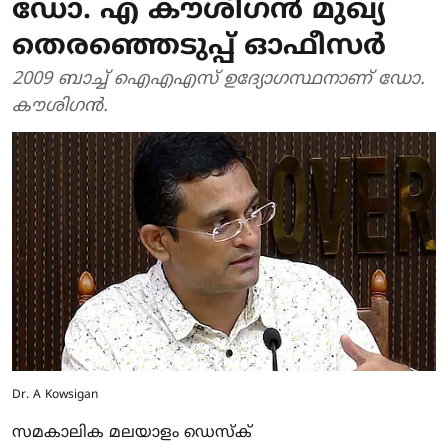
ഡോ. എ കൗശിഗന്‍ മുഖ്യ
തെരഞ്ഞെടുപ്പ് ഓഫീസര്‍
2009 ബാച്ച് ഐഎഎസ് ഉദ്യോഗസ്ഥനാണ് ഡോ.
കൗശിഗന്‍.
Dr. A Kowsigan
സമകാലിക മലയാളം ഡെസ്ക്