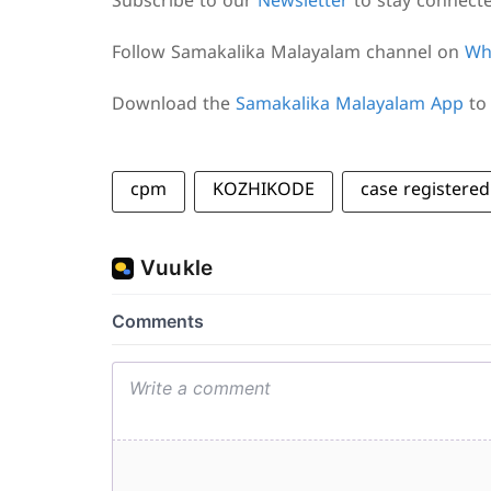
Subscribe to our
Newsletter
to stay connect
Follow Samakalika Malayalam channel on
Wh
Download the
Samakalika Malayalam App
to 
cpm
KOZHIKODE
case registered