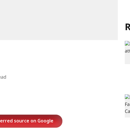
R
ead
ferred source on Google