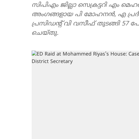
സിപിഎം ജില്ലാ സെക്രട്ടറി എം മ
അംഗങ്ങളായ പി മോഹനന്‍, എ പ്ര
പ്രസിഡന്റ് വി വസീഫ് തുടങ്ങി 57 പേ
ചെയ്തു.