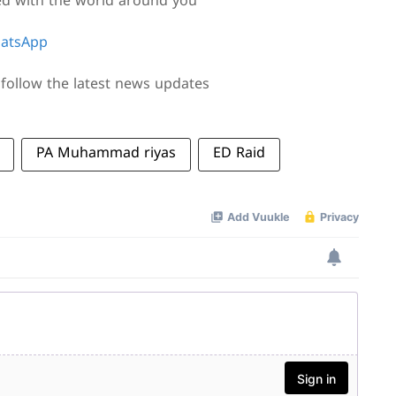
ed with the world around you
atsApp
follow the latest news updates
PA Muhammad riyas
ED Raid