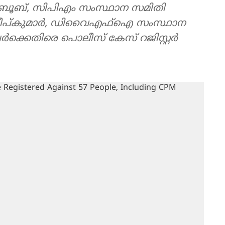
െഹബൂബ്, സിപിഎം സംസ്ഥാന സമിതി
ദീപ്കുമാര്‍, ഡിവൈഎഫ്‌ഐ സംസ്ഥാന
ര്‍ക്കെതിരെ പൊലീസ് കേസ് റജിസ്റ്റര്‍