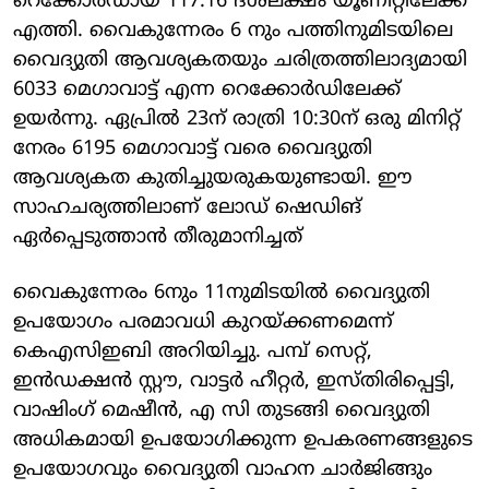
റെക്കോർഡായ 117.16 ദശലക്ഷം യൂണിറ്റിലേക്ക്
എത്തി. വൈകുന്നേരം 6 നും പത്തിനുമിടയിലെ
വൈദ്യുതി ആവശ്യകതയും ചരിത്രത്തിലാദ്യമായി
6033 മെഗാവാട്ട് എന്ന റെക്കോർഡിലേക്ക്
ഉയർന്നു. ഏപ്രിൽ 23ന് രാത്രി 10:30ന് ഒരു മിനിറ്റ്
നേരം 6195 മെഗാവാട്ട് വരെ വൈദ്യുതി
ആവശ്യകത കുതിച്ചുയരുകയുണ്ടായി. ഈ
സാഹചര്യത്തിലാണ് ലോഡ് ഷെഡിങ്
ഏര്‍പ്പെടുത്താന്‍ തീരുമാനിച്ചത്‌
വൈകുന്നേരം 6നും 11നുമിടയിൽ വൈദ്യുതി
ഉപയോഗം പരമാവധി കുറയ്ക്കണമെന്ന്
കെഎസിഇബി അറിയിച്ചു. പമ്പ് സെറ്റ്,
ഇൻഡക്ഷൻ സ്റ്റൗ, വാട്ടർ ഹീറ്റർ, ഇസ്തിരിപ്പെട്ടി,
വാഷിംഗ് മെഷീൻ, എ സി തുടങ്ങി വൈദ്യുതി
അധികമായി ഉപയോഗിക്കുന്ന ഉപകരണങ്ങളുടെ
ഉപയോഗവും വൈദ്യുതി വാഹന ചാർജിങ്ങും