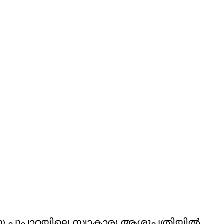
തിയെ പൂപ്പാറയിലെ സ്വാകാര്യ ആശുപത്രിയില്‍