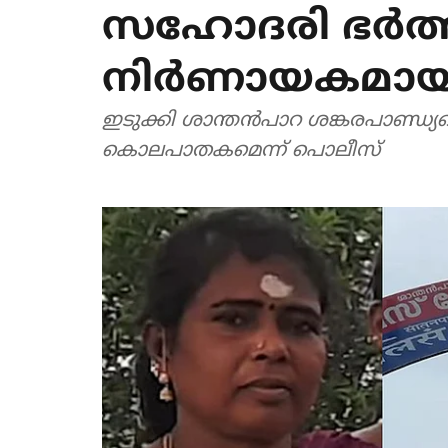
സഹോദരി ഭര്‍ത്ത
നിര്‍ണായകമായത് 
ഇടുക്കി ശാന്തന്‍പാറ ശങ്കരപാണ്ഡ്യമെട
കൊലപാതകമെന്ന് പൊലീസ്