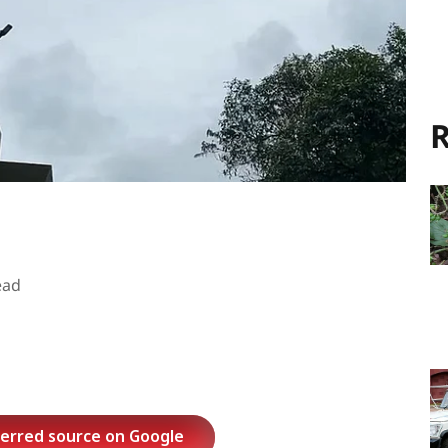
R
ead
ferred source on Google