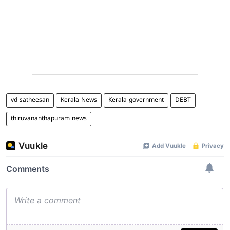
vd satheesan
Kerala News
Kerala government
DEBT
thiruvananthapuram news