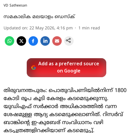
VD Satheesan
സമകാലിക മലയാളം ഡെസ്ക്
Updated on
:
22 May 2026, 4:16 pm
1
min read
Add as a preferred source
on Google
തിരുവനന്തപുരം: പൊതുവിപണിയിൽനിന്ന് 1800
കോടി രൂപ കൂടി കേരളം കടമെടുക്കുന്നു.
യുഡിഎഫ് സർക്കാർ അധികാരത്തിൽ വന്ന
ശേഷമുള്ള ആദ്യ കടമെടുക്കലാണിത്. റിസർവ്
ബാങ്കിന്റെ ഇ-കുബേര്‌ സംവിധാനം വഴി
കടപ്പത്രങ്ങളിറക്കിയാണ് കടമെടുപ്പ്.