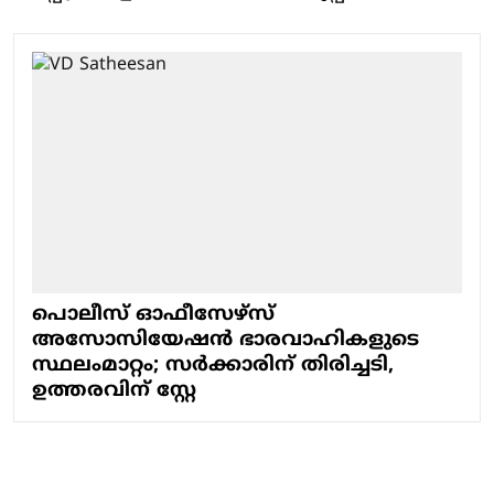
പൊലീസ് ഓഫീസേഴ്സ്
അസോസിയേഷന്‍ ഭാരവാഹികളുടെ
സ്ഥലംമാറ്റം; സര്‍ക്കാരിന് തിരിച്ചടി,
ഉത്തരവിന് സ്റ്റേ