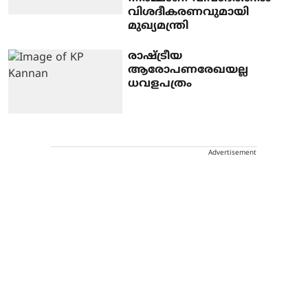
വിശദീകരണവുമായി
മുഖ്യമന്ത്രി
രാഷ്ട്രീയ
ആരോപണരേഖയല്ല
ധവളപത്രം
Advertisement