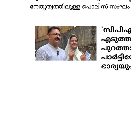
നേതൃത്വത്തിലുള്ള പൊലീസ് സംഘം 
'സിപിഎമ്
എടുത്താ
പുറത്താ
പാര്‍ട്ട
ഭാര്യയു