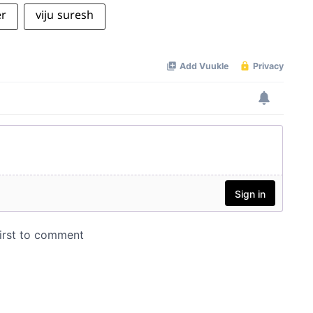
er
viju suresh