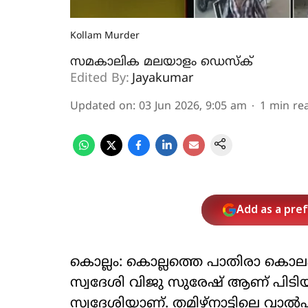
Kollam Murder
സമകാലിക മലയാളം ഡെസ്ക്
Edited By:
Jayakumar
Updated on
:
03 Jun 2026, 9:05 am
1
min re
Add as a pre
കൊല്ലം: കൊല്ലത്തെ പാതിരാ കൊലപാത
സ്വദേശി വിജു സുരേഷ് ആണ് പിടിയില
സ്വദേശിയാണ്. തമിഴ്‌നാട്ടിലെ വാല്