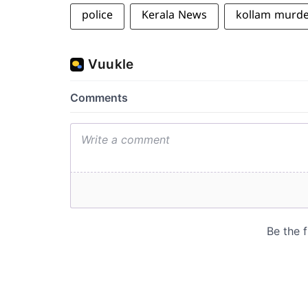
police
Kerala News
kollam murd