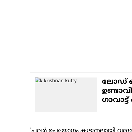
ലോഡ് 
ഉണ്ടാവില
ഗാവാട്ട്
'പവര്‍ ഉപയോഗം കുടുതലായി വരുമ്പോ