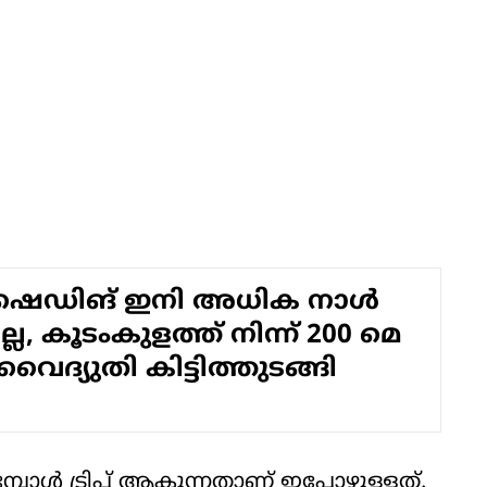
ഷെഡിങ് ഇനി അധിക നാൾ
്ല, കൂടംകുളത്ത് നിന്ന് 200 മെ​
 വൈദ്യുതി കിട്ടിത്തുടങ്ങി
ള്‍ ട്രിപ്പ് ആകുന്നതാണ് ഇപ്പോഴുള്ളത്.