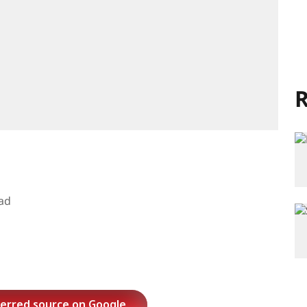
R
ad
ferred source on Google