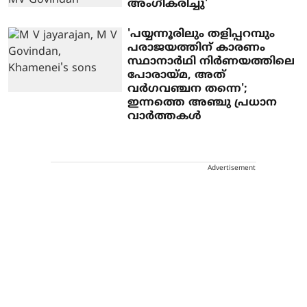
അംഗീകരിച്ചു'
'പയ്യന്നൂരിലും തളിപ്പറമ്പും
പരാജയത്തിന് കാരണം
സ്ഥാനാർഥി നിർണയത്തിലെ
പോരായ്മ, അത്
വർഗവഞ്ചന തന്നെ';
ഇന്നത്തെ അഞ്ചു പ്രധാന
വാർത്തകൾ
Advertisement