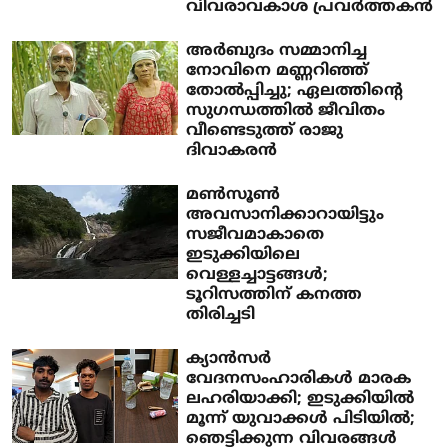
വിവരാവകാശ പ്രവര്‍ത്തകന്‍
അർബുദം സമ്മാനിച്ച
നോവിനെ മണ്ണറിഞ്ഞ്
തോൽപ്പിച്ചു; ഏലത്തിന്റെ
സുഗന്ധത്തിൽ ജീവിതം
വീണ്ടെടുത്ത് രാജു
ദിവാകരൻ
മൺസൂൺ
അവസാനിക്കാറായിട്ടും
സജീവമാകാതെ
ഇടുക്കിയിലെ
വെള്ളച്ചാട്ടങ്ങൾ;
ടൂറിസത്തിന് കനത്ത
തിരിച്ചടി
ക്യാൻസർ
വേദനസംഹാരികൾ മാരക
ലഹരിയാക്കി; ഇടുക്കിയിൽ
മൂന്ന് യുവാക്കൾ പിടിയിൽ;
ഞെട്ടിക്കുന്ന വിവരങ്ങൾ