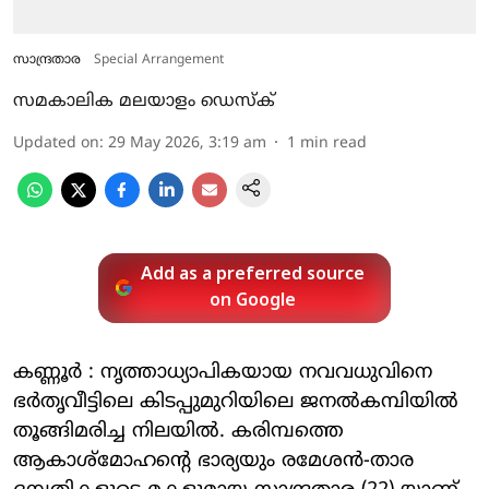
സാന്ദ്രതാര
Special Arrangement
സമകാലിക മലയാളം ഡെസ്ക്
Updated on
:
29 May 2026, 3:19 am
1
min read
Add as a preferred source
on Google
കണ്ണൂർ : നൃത്താധ്യാപികയായ നവവധുവിനെ
ഭർതൃവീട്ടിലെ കിടപ്പുമുറിയിലെ ജനല്‍കമ്പിയില്‍
തൂങ്ങിമരിച്ച നിലയിൽ. കരിമ്പത്തെ
ആകാശ്‌മോഹന്റെ ഭാര്യയും രമേശന്‍-താര