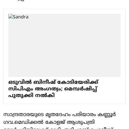
ഒടുവിൽ ബിനീഷ് കോടിയേരിക്ക്
സിപിഎം അം​ഗത്വം; മെമ്പർഷിപ്പ്
പുതുക്കി നൽകി
സാന്ദ്രതാരയുടെ മൃതദേഹം പരിയാരം കണ്ണൂര്‍
ഗവ.മെഡിക്കല്‍ കോളജ് ആശുപത്രി