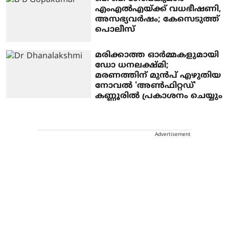
എംഎൽഎയ്ക്ക് വധഭീഷണി,
അസഭ്യവർഷം; കേസെടുത്ത്
പൊലീസ്
മരിക്കാത്ത ഓർമ്മകളുമായി
ഡോ ധനലക്ഷ്മി;
മരണത്തിന് മുൻപ് എഴുതിയ
നോവൽ 'അൺഫിറ്റഡ്'
കണ്ണൂരിൽ പ്രകാശനം ചെയ്യും
Advertisement