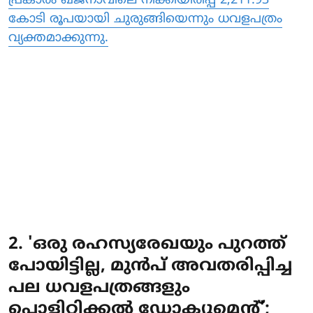
പ്രകാരം ഖജനാവിലെ നീക്കിയിരിപ്പ് 2,211.93
കോടി രൂപയായി ചുരുങ്ങിയെന്നും ധവളപത്രം
വ്യക്തമാക്കുന്നു.
2. 'ഒരു രഹസ്യരേഖയും പുറത്ത്
പോയിട്ടില്ല, മുന്‍പ് അവതരിപ്പിച്ച
പല ധവളപത്രങ്ങളും
പൊളിറ്റിക്കല്‍ ഡോക്യുമെന്റ്';