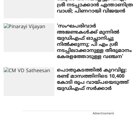
ശ്രീ നടപ്പാക്കാന്‍ എന്താണിത്ര
വാശി; പിണറായി വിജയന്‍
'സംഘപരിവാർ
അജണ്ടകൾക്ക് മുന്നിൽ
യുഡിഎഫ് ഓച്ഛാനിച്ചു
നിൽക്കുന്നു; പി എം ശ്രീ
നടപ്പിലാക്കാനുള്ള തീരുമാനം
കേരളത്തോടുള്ള വഞ്ചന'
പൊതുകടത്തിൽ കുറവില്ല:
രണ്ട് മാസത്തിനിടെ 10,400
കോടി രൂപ വായ്പയെടുത്ത്
യുഡിഎഫ് സർക്കാർ
Advertisement