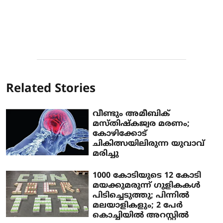
Related Stories
വീണ്ടും അമീബിക്
മസ്തിഷ്‌കജ്വര മരണം;
കോഴിക്കോട്
ചികിത്സയിലിരുന്ന യുവാവ്
മരിച്ചു
1000 കോടിയുടെ 12 കോടി
മയക്കുമരുന്ന് ​ഗുളികകൾ
പിടിച്ചെടുത്തു; പിന്നിൽ
മലയാളികളും; 2 പേർ
കൊച്ചിയിൽ അറസ്റ്റിൽ