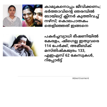
കാമുകനൊപ്പം ജീവിക്കണം;
ഭര്‍ത്താവിന്റെ ഞരമ്പില്‍
ടോയ്‌ലറ്റ് ക്ലീനര്‍ കുത്തിവച്ച്
നഴ്‌സ്; കൊലപാതകം
തെളിഞ്ഞത് ഇങ്ങനെ
പകര്‍ച്ചവ്യാധി ഭീഷണിയില്‍
കേരളം, ഷിഗെല്ല ഇതുവരെ
114 പേർക്ക്, അമീബിക്
മസ്തിഷ്‌കജ്വരം 133,
എഇഎസ് 62 കേസുകള്‍,
റിപ്പോര്‍ട്ട്
Advertisement