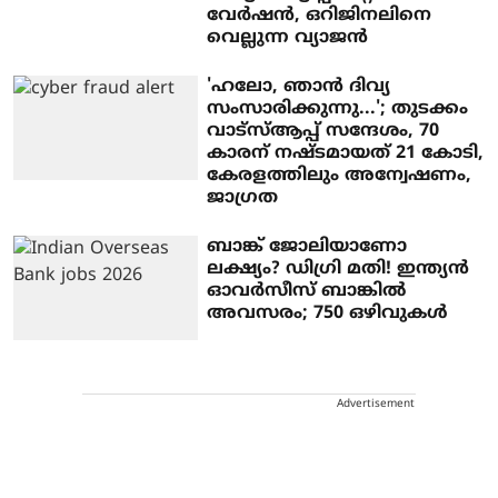
വേർഷൻ, ഒറിജിനലിനെ
വെല്ലുന്ന വ്യാജൻ
'ഹലോ, ഞാന്‍ ദിവ്യ
സംസാരിക്കുന്നു...'; തുടക്കം
വാട്സ്ആപ്പ് സന്ദേശം, 70
കാരന് നഷ്ടമായത് 21 കോടി,
കേരളത്തിലും അന്വേഷണം,
ജാഗ്രത
ബാങ്ക് ജോലിയാണോ
ലക്ഷ്യം? ഡിഗ്രി മതി! ഇന്ത്യൻ
ഓവർസീസ് ബാങ്കിൽ
അവസരം; 750 ഒഴിവുകൾ
Advertisement