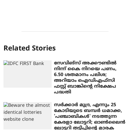
Related Stories
സേവിങ്സ് അക്കൗണ്ടിൽ
നിന്ന് കൈ നിറയെ പണം,
6.50 ശതമാനം പലിശ;
അറിയാം ഐഡിഎഫ്‌സി
ഫസ്റ്റ് ബാങ്കിന്റെ നിക്ഷേപ
പദ്ധതി
സർക്കാർ മുദ്ര, എന്നും 25
കോടിയുടെ ബമ്പർ ധമാക്ക,
'പഞ്ചാബികൾ' നടത്തുന്ന
കേരളാ ലോട്ടറി; ഓൺലൈൻ
ലോട്ടറി തട്ടിപ്പിന്റെ മാരക