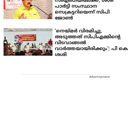
സിഎംപിയിലേക്ക്; ശശി
പാര്‍ട്ടി സംസ്ഥാന
സെക്രട്ടറിയെന്ന് സിപി
ജോണ്‍
'നെയ്മർ വിരമിച്ചു,
അടുത്തത് സിപിഎമ്മിന്റെ
വിടവാങ്ങൽ
വാർത്തയായിരിക്കും'; പി കെ
ശശി
Advertisement