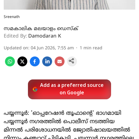
Sreenath
സമകാലിക മലയാളം ഡെസ്ക്
Edited By:
Damodaran K
Updated on
:
04 Jun 2026, 7:55 am
1
min read
Add as a preferred source
on Google
പയ്യന്നൂർ: 'ഓപ്പറേഷൻ തൂഫാന്റെ' ഭാഗമായി
പയ്യന്നൂർ നഗരത്തിൽ പൊലീസ് നടത്തിയ
മിന്നൽ പരിശോധനയിൽ ജ്യോതിഷാലയത്തിൽ
നിന്നും കഞ്ചാവ് പിടികൂടി. പയ്യന്നൂർ നഗരത്തിലെ