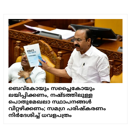
ബെവ്‌കോയും സപ്ലൈകോയും
ലയിപ്പിക്കണം, നഷ്ടത്തിലുള്ള
പൊതുമേഖലാ സ്ഥാപനങ്ങള്‍
വിറ്റഴിക്കണം; സമഗ്ര പരിഷ്‌കരണം
നിര്‍ദേശിച്ച് ധവളപത്രം