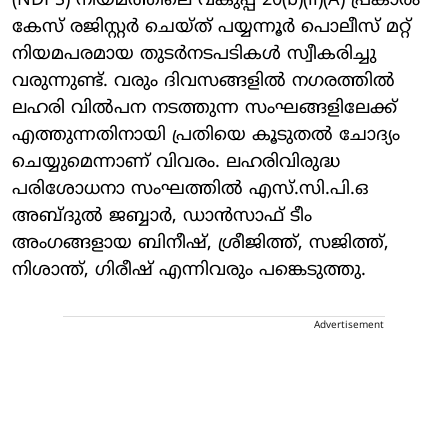
(NDPS) നിയമത്തിലെ വകുപ്പ് 20(b)(ii)(A) പ്രകാരം
കേസ് രജിസ്റ്റർ ചെയ്ത് പയ്യന്നൂർ പൊലീസ് മറ്റ്
നിയമപരമായ തുടർനടപടികൾ സ്വീകരിച്ചു
വരുന്നുണ്ട്. വരും ദിവസങ്ങളിൽ നഗരത്തിൽ
ലഹരി വിൽപന നടത്തുന്ന സംഘങ്ങളിലേക്ക്
എത്തുന്നതിനായി പ്രതിയെ കൂടുതൽ ചോദ്യം
ചെയ്യുമെന്നാണ് വിവരം. ലഹരിവിരുദ്ധ
പരിശോധനാ സംഘത്തിൽ എസ്.സി.പി.ഒ
അബ്ദുൽ ജബ്ബാർ, ഡാൻസാഫ് ടീം
അംഗങ്ങളായ ബിനീഷ്, ശ്രീജിത്ത്, സജിത്ത്,
നിശാന്ത്, ഗിരീഷ് എന്നിവരും പങ്കെടുത്തു.
Advertisement