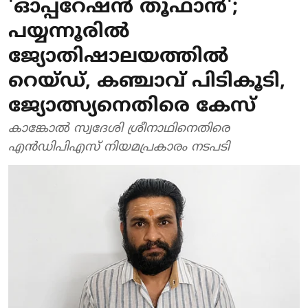
'ഓപ്പറേഷൻ തൂഫാൻ';
പയ്യന്നൂരിൽ
ജ്യോതിഷാലയത്തിൽ
റെയ്ഡ്, കഞ്ചാവ് പിടികൂടി,
ജ്യോത്സ്യനെതിരെ കേസ്
കാങ്കോൽ സ്വദേശി ശ്രീനാഥിനെതിരെ
എൻഡിപിഎസ് നിയമപ്രകാരം നടപടി